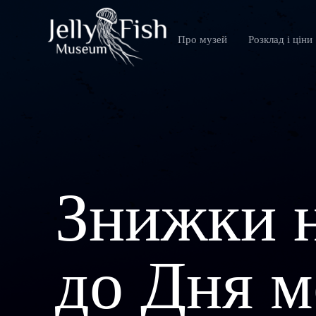
Skip
to
content
Про музей
Розклад і ціни
Знижки н
до Дня м