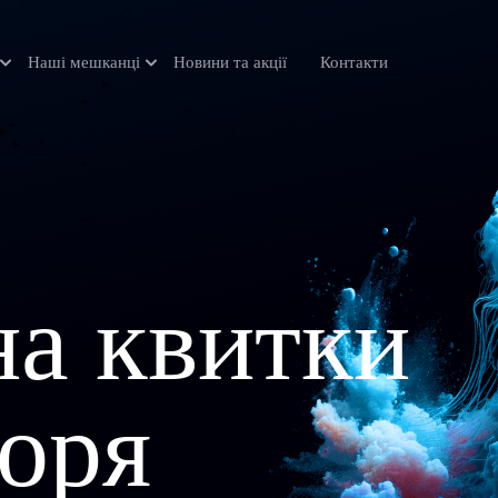
Наші мешканці
Новини та акції
Контакти
а квитки
оря