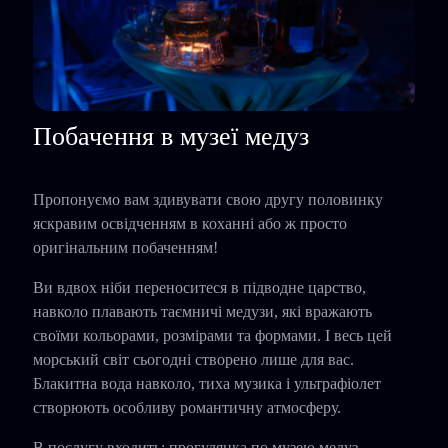
Побачення в музеї медуз
Пропонуємо вам здивувати свою другу половинку
яскравим освідченням в коханні або ж просто
оригінальним побаченням!
Ви вдвох ніби переноситеся в підводне царство,
навколо плавають таємничі медузи, які вражають
своїми кольорами, розмірами та формами. І весь цей
морський світ сьогодні створено лише для вас.
Блакитна вода навколо, тиха музика і ультрафіолет
створюють особливу романтичну атмосферу.
В послугу входить: прогулянка по музею медуз,