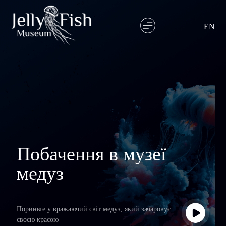
Skip
to
content
EN
Побачення в музеї
медуз
Пориньте у вражаючий світ медуз, який зачаровує
своєю красою